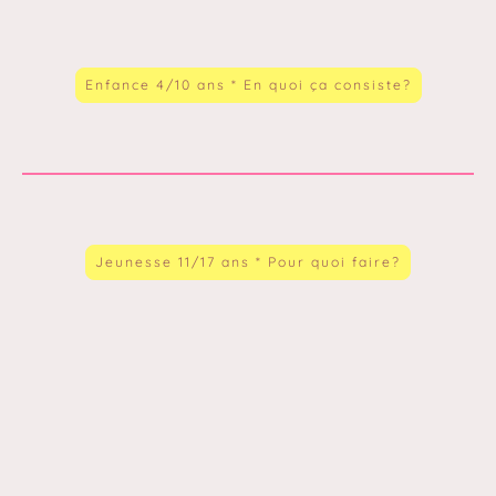
Enfance 4/10 ans * En quoi ça consiste?
Jeunesse 11/17 ans * Pour quoi faire?