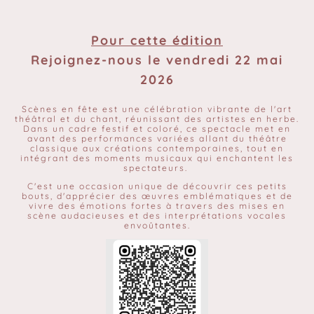
Pour cette édition
Rejoignez-nous le vendredi 22 mai
2026
Scènes en fête est une célébration vibrante de l'art
théâtral et du chant, réunissant des artistes en herbe.
Dans un cadre festif et coloré, ce spectacle met en
avant des performances variées allant du théâtre
classique aux créations contemporaines, tout en
intégrant des moments musicaux qui enchantent les
spectateurs.
C'est une occasion unique de découvrir ces petits
bouts, d'apprécier des œuvres emblématiques et de
vivre des émotions fortes à travers des mises en
scène audacieuses et des interprétations vocales
envoûtantes.