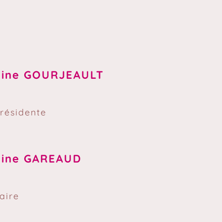
line GOURJEAULT
résidente
line GAREAUD
aire