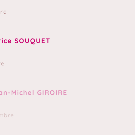
re
rice SOUQUET
re
-Michel GIROIRE
re