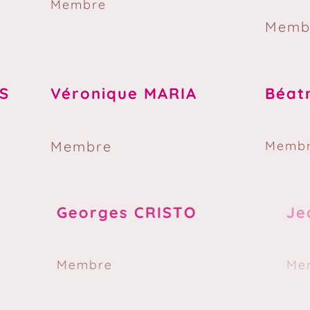
Membre
Memb
S
Véronique MARIA
Béat
Membre
Memb
Georges CRISTO
Jean
Membre
Memb