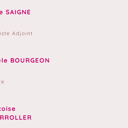
le SAIGNE
iste Adjoint
èle BOURGEON
re
çoise
RROLLER